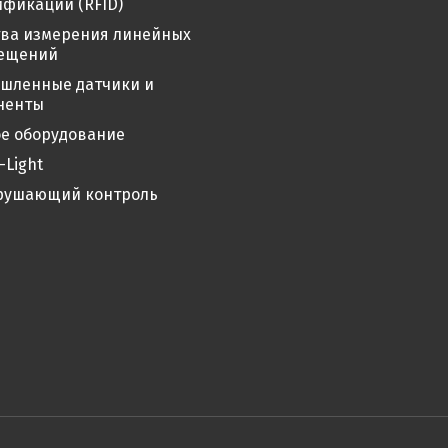
фикации (RFID)
тва измерения линейных
ещений
шленные датчики и
ненты
е оборудование
-Light
рушающий контроль