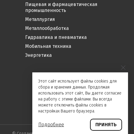
Пищевая и фармацевтическая
промышленность
Металлургия
Металлообработка
Гидравлика и пневматика
Мобильная техника
Энергетика
Этот сайт использует файлы cookies для
сбора и хранения данных. Продолжая
использовать этот сайт, Вы даете согласие
на работу с этими файлами. Вы всегда
можете отключить файлы cookies в
настройках Вашего браузера.
Подробнее
ПРИНЯТЬ
©
Создание сайта и дизайн «Инфодизайн»
2026