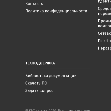
иденти
Контакты
Средс
Политика конфиденциальности
перем
Промы
компо
Сетево
Pick-to
Нераз
ТЕХПОДДЕРЖКА
Библиотека документации
Скачать ПО
Задать вопрос
© K&T sensors 2026. Все права защищены.