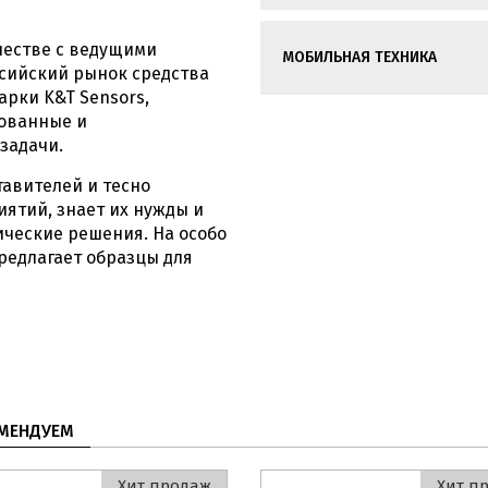
честве с ведущими
МОБИЛЬНАЯ ТЕХНИКА
ссийский рынок средства
рки K&T Sensors,
ованные и
задачи.
тавителей и тесно
ятий, знает их нужды и
ические решения. На особо
редлагает образцы для
МЕНДУЕМ
Хит продаж
Хит п