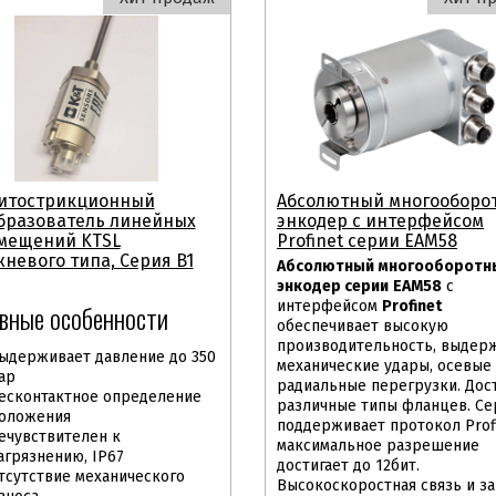
итострикционный
Абсолютный многооборо
бразователь линейных
энкодер с интерфейсом
мещений KTSL
Profinet серии EAM58
невого типа, Серия B1
Абсолютный многооборотн
энкодер серии
EAM58
с
интерфейсом
Profinet
вные особенности
обеспечивает высокую
производительность, выдер
ыдерживает давление до 350
механические удары, осевые
ар
радиальные перегрузки. Дос
есконтактное определение
различные типы фланцев. Се
оложения
поддерживает протокол Profi
ечувствителен к
максимальное разрешение
агрязнению, IP67
достигает до 12бит.
тсутствие механического
Высокоскоростная связь и з