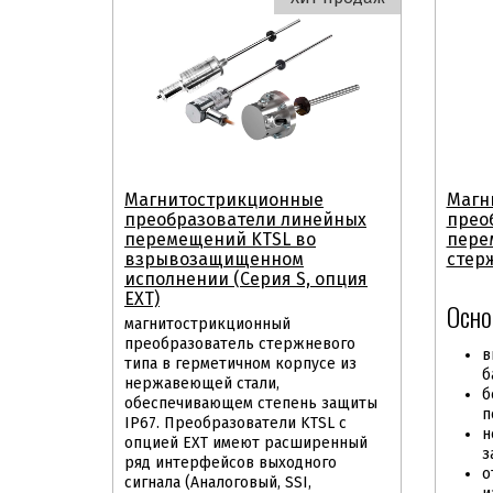
Магнитострикционные
Магн
преобразователи линейных
прео
перемещений KTSL во
пере
взрывозащищенном
стерж
исполнении (Серия S, опция
EXT)
Осно
магнитострикционный
преобразователь стержневого
в
типа в герметичном корпусе из
б
нержавеющей стали,
б
обеспечивающем степень защиты
п
IP67. Преобразователи KTSL с
н
опцией EXT имеют расширенный
з
ряд интерфейсов выходного
о
сигнала (Аналоговый, SSI,