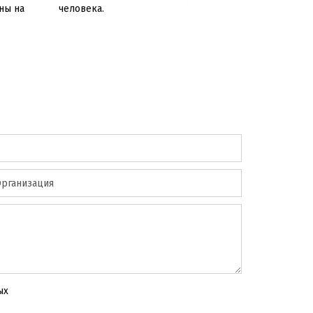
ного обеспечения или
ны на
человека.
ие связи на открытой
и достигает 10…12
ов.
ый переключатель
са выбирается в ручною при
ых