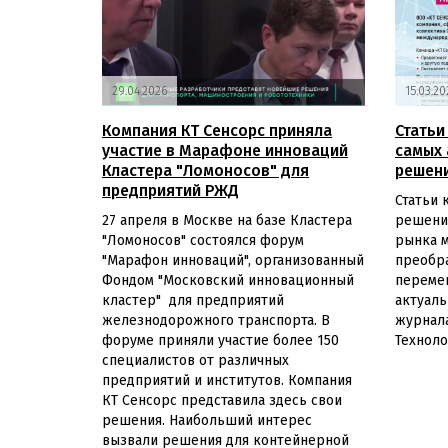
Концевые выключатели KTSS-E
Серия SC3000
Концевые выключатели серии KTSS-E –
Камера технического зрения серии SC3000
электромеханические устройства,
Благодаря встроенному
размыкающие/замыкающие контакты при
29.04.2026
15.03.20
высокопроизводительному структурному
достижении механизмами определенных
чипу X86 и предустановленной системе
положений. Используются в
Компания КТ Сенсорс приняла
Статьи
Windows X86 Open Platform совместима с
автоматических линиях, конвейерах,
участие в Марафоне инноваций
самых 
приложениями на основе системы Windows
подъемной техники, а также в механизмах,
Кластера "Ломоносов" для
решен
и поддерживает определяемые
где необходимо контролировать
предприятий РЖД
пользователем процессы визуального
передвижение подвижных частей.
Статьи 
обнаружения и программное обеспечение.
Серия KTSS-E рассчитана на высокие
27 апреля в Москве на базе Кластера
решения
скорости и жесткие условия работы,
"Ломоносов" состоялся форум
рынка 
включая агрессивные среды, высокие
"Марафон инноваций", организованный
преобр
температуры.
Фондом "Московский инновационный
переме
Корпус из алюминия
кластер" для предприятий
актуаль
3 типа металлических толкателей
железнодорожного транспорта. В
журнала
Подсоединение – разъемом М12х1 4
форуме приняли участие более 150
Техноло
pin
Коммутируемое напряжение
специалистов от различных
5…600 В AС
предприятий и институтов. Компания
5...250 В DC
КТ Сенсорс представила здесь свои
Легкий монтаж
решения. Наибольший интерес
Степень защиты IP67
вызвали решения для контейнерной