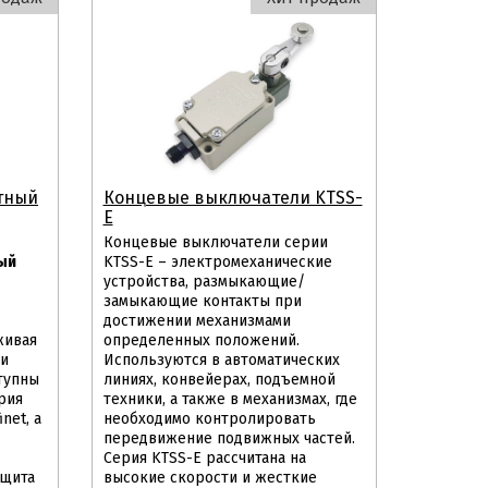
тный
Концевые выключатели KTSS-
E
Концевые выключатели серии
ый
KTSS-E – электромеханические
устройства, размыкающие/
замыкающие контакты при
достижении механизмами
живая
определенных положений.
 и
Используются в автоматических
тупны
линиях, конвейерах, подъемной
рия
техники, а также в механизмах, где
net, а
необходимо контролировать
передвижение подвижных частей.
Серия KTSS-E рассчитана на
ащита
высокие скорости и жесткие