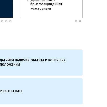
брызгозащищенная
конструкция
8 вариантов цветов
8 вариантов индикации
(частота мигания, скважность)
светодиодный дисплей (3, 4, 6
знаков в зависимости от
модели)
ДАТЧИКИ НАЛИЧИЯ ОБЪЕКТА И КОНЕЧНЫХ
ПОЛОЖЕНИЙ
PICK-TO-LIGHT