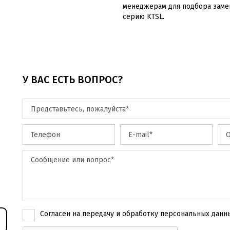
программ
менеджерам для подбора заме
команд.
серию KTSL.
Расстоян
местност
километр
Аппаратн
интерфей
монтаже
У ВАС ЕСТЬ ВОПРОС?
Согласен на передачу и обработку
персональных данн