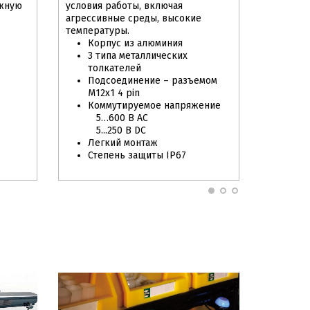
ежную
условия работы, включая
агрессивные среды, высокие
температуры.
Корпус из алюминия
3 типа металлических
толкателей
Подсоединение – разъемом
М12х1 4 pin
Коммутируемое напряжение
5…600 В AС
5...250 В DC
Легкий монтаж
Степень защиты IP67
Рекомендуем
Новинка
Р