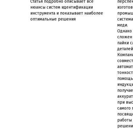
Статья подробно описывает все
перспек
нюансы систем идентификации
изготов
инструмента и показывает наиболее
промыш
оптимальные решения
система
меди.
Однако 
сложен 
пайки с
деталей
Компани
совмест
автома
тонкост
помощь
индукци
получае
аккурат
при вы
самого 
посвяще
работы 
решени