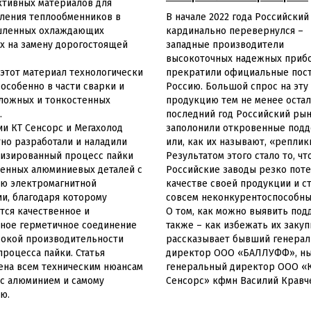
тивных материалов для
ления теплообменников в
В начале 2022 года Российски
ленных охлаждающих
кардинально перевернулся –
х на замену дорогостоящей
западные производители
высокоточных надежных приб
этот материал технологически
прекратили официальные пост
особенно в части сварки и
Россию. Большой спрос на эту
ложных и тонкостенных
продукцию тем не менее остал
.
последний год Российский ры
и КТ Сенсорс и Мегахолод
заполонили откровенные под
но разработали и наладили
или, как их называют, «реплик
тизированный процесс пайки
Результатом этого стало то, чт
енных алюминиевых деталей с
Российские заводы резко поте
ю электромагнитной
качестве своей продукции и с
и, благодаря которому
совсем неконкурентоспособны
тся качественное и
О том, как можно выявить подд
ное герметичное соединение
также – как избежать их закуп
сокой производительности
рассказывает бывший генера
процесса пайки. Статья
директор ООО «БАЛЛУФФ», н
на всем техническим нюансам
генеральный директор ООО «
с алюминием и самому
Сенсорс» кфмн Василий Кравч
ю.