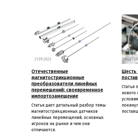
21.09.2023
04.07.20
Отечественные
Шесть 
магнитострикционные
поста
преобразователи линейных
Статья 
перемещений: своевременное
нового 
импортозамещение
условия
Статья дает детальный разбор темы
покину
магнитострикционных датчиков
поставщ
линейных перемещений, основных
игроков на рынке и чем они
отличаются.