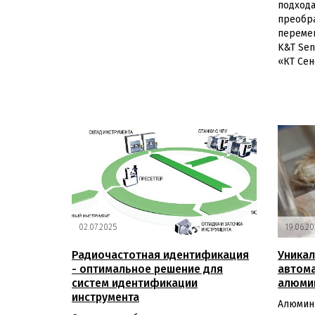
подхода
преобр
переме
K&T Sen
«КТ Сен
02.07.2025
19.06.20
Радиочастотная идентификация
Уникал
- оптимальное решение для
автома
систем идентификации
алюми
инструмента
Алюмини