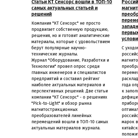
Статьи КТ Сенсорс вошли в ТОП-10
Россий
самых актуальных статьей и
магни
решений
преобр
переме
Компания "КТ Сенсорс" не просто
западн
продвигает собственную продукцию,
первых
решения, но и готовит аналитические
услови
материалы, которые с удовольствием
берут популярные научно-
С уходо
технические журналы.
россий
Журнал "Оборудование, Разработки и
магнит
Технологии" провел опрос среди
преобр
главных инженеров и специалистов
переме
предприятий и составил рейтинг
расклад
наиболее актуальных материалов и
года оп
перспективных решений. Две статьи
к запо
компании "КТ Сенсорс" - о решениях
дефици
"Pick-to-Light" и обзор рынка
приборо
магнитострикционных
оптимал
преобразователей линейных
россий
перемещений вошли в ТОП-10 самых
марок в
актуальных материалов журнала.
китайск
положи