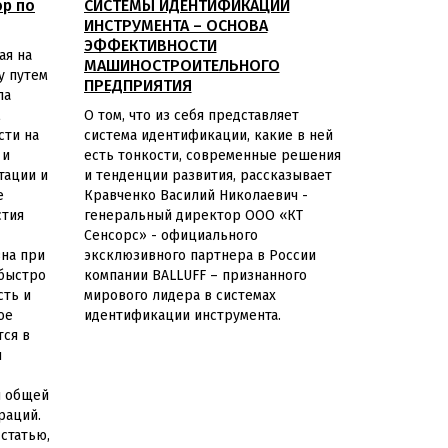
ор по
СИСТЕМЫ ИДЕНТИФИКАЦИИ
ИНСТРУМЕНТА – ОСНОВА
ЭФФЕКТИВНОСТИ
ая на
МАШИНОСТРОИТЕЛЬНОГО
у путем
ПРЕДПРИЯТИЯ
ла
м
О том, что из себя представляет
сти на
система идентификации, какие в ней
 и
есть тонкости, современные решения
тации и
и тенденции развития, рассказывает
е
Кравченко Василий Николаевич -
стия
генеральный директор ООО «КТ
Сенсорс» - официального
зна при
эксклюзивного партнера в России
 быстро
компании BALLUFF – признанного
сть и
мирового лидера в системах
ое
идентификации инструмента.
тся в
и
и общей
раций.
статью,