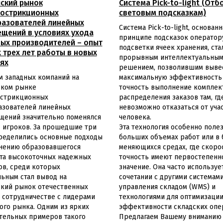
ский рынок
Система Pick-to-light (Отб
тострикционных
световым подсказкам)
азователей линейных
Система Pick-to-light, основанн
щений в условиях ухода
принципе подсказок оператор
ых производителей – опыт
подсветки ячеек хранения, ста
 трех лет работы в новых
прорывным интеллектуальны
ях
решением, позволившим выве
м западных компаний на
максимальную эффективность
ском рынке
точность выполнение комплек
острикционных
распределения заказов там, гд
азователей линейных
невозможно отказаться от уча
щений значительно поменялся
человека.
 игроков. За прошедшие три
Эта технология особенно поле
ределились основные подходы
больших объемах работ или в
лнению образовавшегося
меняющихся средах, где скоро
та высокоточных надежных
точность имеют первостепенн
в, среди которых
значение. Она часто используе
ьным стал вывод на
сочетании с другими системам
ский рынок отечественных
управления складом (WMS) и
 сотрудничестве с лидерами
технологиями для оптимизаци
ого рынка. Одним из ярких
эффективности складских опе
тельных примеров такого
Предлагаем Вашему вниманию 