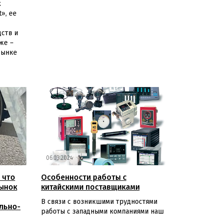
к
t», ее
ств и
же –
рынке
06.03.2024
 что
Особенности работы с
рынок
китайскими поставщиками
В связи с возникшими трудностями
льно-
работы с западными компаниями наш