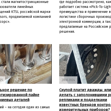
 стали магнитострикционные
где подробно рассмотрено, ка
азователи линейных
работает система «Pick-To-Ligh
щений KTSL российской марки
преимущества и применение в
sors, продвигаемой компанией
логистике сборочных производ
сорс».
электронной коммерции, а так
предлагаемые на Российском 
решения.
25
28.10.2024
ьное решение по
Скупой платит дважды, или
тизированной пайке
делать с заполонившими 
ниевых деталей
репликами и подделками
известных брендов контро
й – на сегодня один из самых
измерительных приборов?