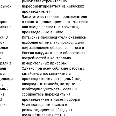
рынок стал стремительно
й рынок
переориентироваться на китайских
производителей.
Даже отечественные производители
оров
в своих изделиях применяют частично
авки в
или иногда полностью элементы,
произведенные в Китае.
ся. В
Китайские производители оказались
нок
наиболее оптимально подходящими
делки
под заполнение образовавшегося в
и».
России вакуума в части обеспечения
о
потребностей в контрольно-
ряли в
измерительных приборах.
тали
Однако при всем соблазне работы с
ми..
китайскими поставщиками и
елки, а
производителями есть целый ряд
ку
«подводных камней», которые
льный
необходимо учитывать, если Вы
ыне
собираетесь переходить на
КТ
произведенные в Китае приборы.
енко.
Этим подводным камням и
рекомендациям по обходу их
посвящена данная статья.