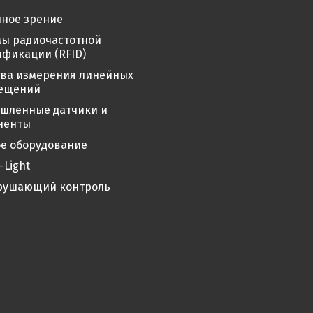
ное зрение
мы радиочастотной
фикации (RFID)
тва измерения линейных
ещений
шленные датчики и
ненты
е оборудование
-Light
рушающий контроль