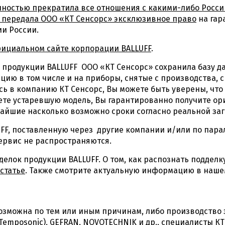
лностью прекратила все отношения с какими-либо Рос
и передала ООО «КТ Сенсорс» эксклюзивное право
на гар
и России.
ициальном сайте корпорации BALLUFF
.
продукции BALLUFF ООО «КТ Сенсорс» сохранила базу д
цию в том числе и на приборы, снятые с производства, 
ь в компанию КТ Сенсорс, Вы можете быть уверены, чт
аете устаревшую модель, Вы гарантированно получите 
айшие насколько возможно сроки согласно реальной заг
FF, поставленную через другие компании и/или по пара
сервис не распространяются.
елок продукции BALLUFF. О том, как распознать подделк
статье
. Также смотрите актуальную информацию в наше
возможна по тем или иным причинам, либо производство
(Temposonic), GEFRAN, NOVOTECHNIK и др., специалисты 