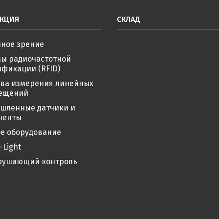
КЦИЯ
СКЛАД
ное зрение
мы радиочастотной
фикации (RFID)
тва измерения линейных
ещений
шленные датчики и
ненты
е оборудование
-Light
рушающий контроль