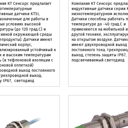
ния КТ Сенсорс предлагает
Компания КТ Сенсорс предла
отемпературные
индуктивные датчики серии K
тивные датчики KTSI,
низкотемпературном исполн
азначенные для работы в
Датчики способны работать 
ых условиях высокой
температуре до -40 град.С и
атуры (до 120 град.С) и
применяются на мобильной и
сивной окружающей среды
другой технике, эксплуатиру
епродукты). Датчики имеют
на открытом воздухе. Датчик
лический корпус,
имеют двухпроводной выход
ализированный устойчивый к
постоянного тока, трехпров
м и высоким температурам
выход, степень защиты IP67,
ь (в тефлоновой изоляции с
подсвечиваемый светодиод
оновой оплеткой)
роводной выход постоянного
 трехпроводной выход,
у IP67, светодиод