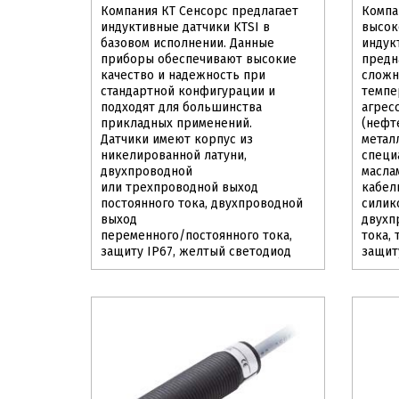
Компания КТ Сенсорс предлагает
Компа
индуктивные датчики KTSI в
высок
базовом исполнении. Данные
индук
приборы обеспечивают высокие
предн
качество и надежность при
сложн
стандартной конфигурации и
темпер
подходят для большинства
агрес
прикладных применений.
(нефт
Датчики имеют корпус из
метал
никелированной латуни,
специ
двухпроводной
масла
или трехпроводной выход
кабел
постоянного тока, двухпроводной
силик
выход
двухп
переменного/постоянного тока,
тока,
защиту IP67, желтый светодиод
защит