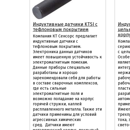
Индуктивные датчики KTSI с
Инду
тефлоновым покрытием
цель
корп
Компания КТ Сенсорс предлагает
индуктивные датчики с
Компа
тефлоновым покрытием.
серию
Электроника данных датчиков
с цел
имеет повышенную устойчивость к
Особе
электромагнитным помехам.
являет
Данные приборы специально
интег
разработаны и хорошо
нержа
зарекомендовали себя для работы
рабоч
в составе сварочных комплексов,
рабоч
где есть сильные
пласт
электромагнитные поля и
разра
возможно попадание на корпус
автом
горячей стружки, каплей
приме
расплавленного металла. Также эти
Имеют
датчики применимы для условий
трехп
агрессивных химических
тока,
сред. Датчики имеют
свето