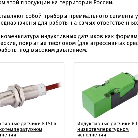
м этой продукции на территории России.
дставляют собой приборы премиального сегмента 
и предназначены для работы на самых ответственны
номенклатура индуктивных датчиков как формам 
ские, покрытые тефлоном (для агрессивных сред
 работы под высоким давлением.
ктивные датчики KTSI в
Индуктивные датчики KT
котемпературном
низкотемпературном
лнении
исполнении