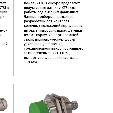
гает
Компания КТ Сенсорс предлагает
TSI в
индуктивные датчики KTSI для
ении.
работы под высоким давлением.
при
Данные приборы специально
разработаны для контроля
конечных положений перемещения
емой
штока в гидроцилиндрах. Датчики
и
имеют корпус из нержавеющей
стали, цилиндрическую форму,
одной
усиленное уплотнение,
трехпроводной выход постоянного
тока, степень защиты IP68,
выдерживаемое давление макс.
500 Атм