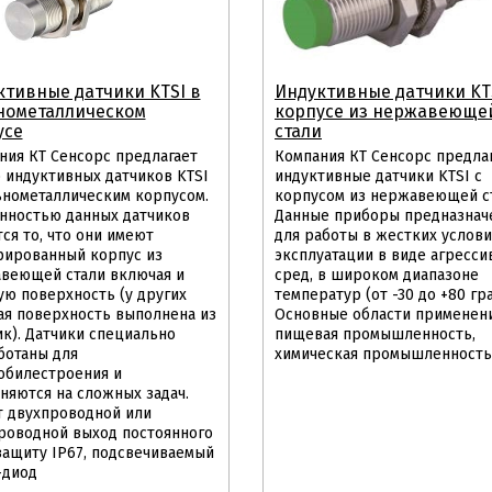
ктивные датчики KTSI в
Индуктивные датчики KT
нометаллическом
корпусе из нержавеюще
усе
стали
ния КТ Сенсорс предлагает
Компания КТ Сенсорс предла
 индуктивных датчиков KTSI
индуктивные датчики KTSI с
ьнометаллическим корпусом.
корпусом из нержавеющей ст
нностью данных датчиков
Данные приборы предназнач
ся то, что они имеют
для работы в жестких услови
рированный корпус из
эксплуатации в виде агресси
веющей стали включая и
сред, в широком диапазоне
ую поверхность (у других
температур (от -30 до +80 град
ая поверхность выполнена из
Основные области применени
ик). Датчики специально
пищевая промышленность,
ботаны для
химическая промышленность
обилестроения и
няются на сложных задач.
 двухпроводной или
роводной выход постоянного
 защиту IP67, подсвечиваемый
-диод