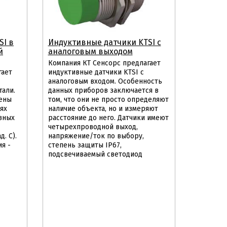
SI в
Индуктивные датчики KTSI с
й
аналоговым выходом
Компания КТ Сенсорс предлагает
гает
индуктивные датчики KTSI с
аналоговым входом. Особенность
али.
данных приборов заключается в
ены
том, что они не просто определяют
ях
наличие объекта, но и измеряют
вных
расстояние до него. Датчики имеют
четырехпроводной выход,
. С).
напряжение/ток по выбору,
я -
степень защиты IP67,
подсвечиваемый светодиод