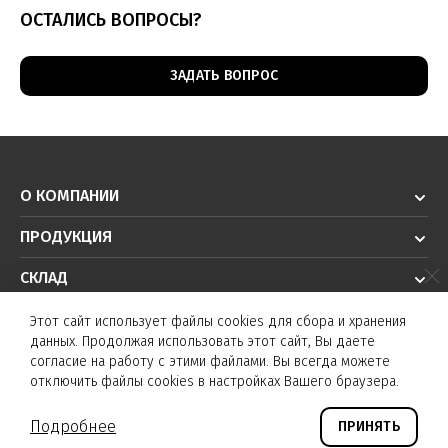
ОСТАЛИСЬ ВОПРОСЫ?
ЗАДАТЬ ВОПРОС
О КОМПАНИИ
ПРОДУКЦИЯ
СКЛАД
РЕШЕНИЯ
Этот сайт использует файлы cookies для сбора и хранения
данных. Продолжая использовать этот сайт, Вы даете
ТЕХПОДДЕРЖКА
согласие на работу с этими файлами. Вы всегда можете
отключить файлы cookies в настройках Вашего браузера.
© K&T sensors 2026. Все права защищены.
Подробнее
ПРИНЯТЬ
©
Создание сайта и дизайн «Инфодизайн»
2026