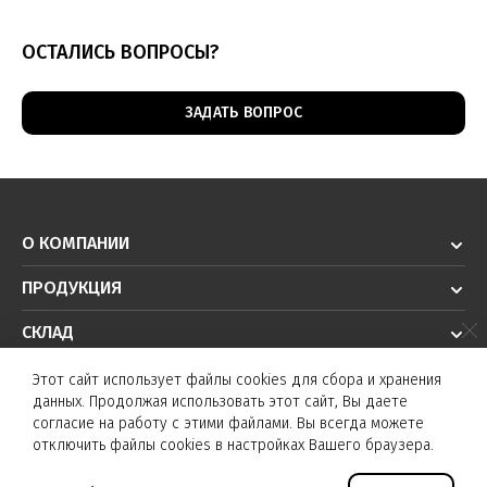
Максимальный
коммутируемый
100 мА
200 мА
ОСТАЛИСЬ ВОПРОСЫ?
ток
Ток
≤11 мА при
≤14 мА пр
ЗАДАТЬ ВОПРОС
0
потребления
24 VDC
24 VDC
Ток утечки
0
≤0,01 мА
PNP
NPN
Нормально
Нормально
Нормальн
О КОМПАНИИ
Выход
открыт
открыт
открыт
(NO)
ПРОДУКЦИЯ
(NO)
(NO)
Световая
СКЛАД
Красный светодиод на срабатывание
индикация
РЕШЕНИЯ
Этот сайт использует файлы cookies для сбора и хранения
Частота
данных. Продолжая использовать этот сайт, Вы даете
1000 Гц
срабатывания
ТЕХПОДДЕРЖКА
согласие на работу с этими файлами. Вы всегда можете
отключить файлы cookies в настройках Вашего браузера.
Температура
10…70 ͦС
© K&T sensors 2026. Все права защищены.