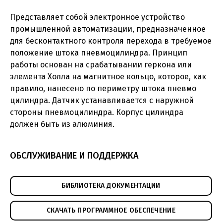
Представляет собой электронное устройство
промышленной автоматизации, предназначенное
для бесконтактного контроля перехода в требуемое
положение штока пневмоцилиндра. Принцип
работы основан на срабатывании геркона или
элемента Холла на магнитное кольцо, которое, как
правило, нанесено по периметру штока пневмо
цилиндра. Датчик устанавливается с наружной
стороны пневмоцилиндра. Корпус цилиндра
должен быть из алюминия.
Датчик магнитного поля серии KTSM-DAL-07
KTSM-DAL-
KTSM-DAL-
KTSM-DAL
Параметр
(pdf, 524.82КБ)
07R
07P
07N
ОБСЛУЖИВАНИЕ И ПОДДЕРЖКА
Напряжение
5…240 V
5…30 VDC
питания
AC/DC
БИБЛИОТЕКА ДОКУМЕНТАЦИИ
Принцип
Геркон
Элемент Холла
работы
СКАЧАТЬ ПРОГРАММНОЕ ОБЕСПЕЧЕНИЕ