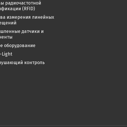
мы радиочастотной
фикации (RFID)
тва измерения линейных
ещений
шленные датчики и
ненты
е оборудование
-Light
рушающий контроль