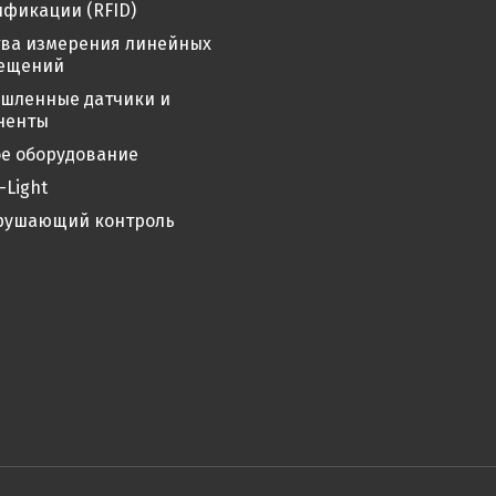
фикации (RFID)
тва измерения линейных
ещений
шленные датчики и
ненты
е оборудование
-Light
рушающий контроль