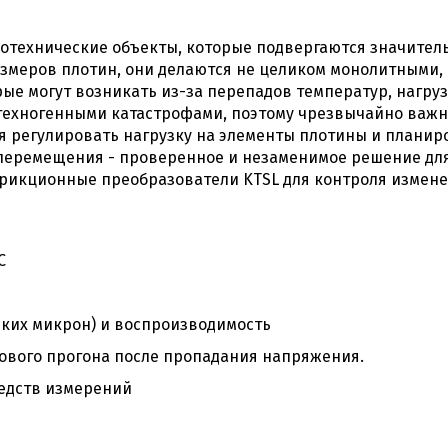
отехнические объекты, которые подвергаются значител
азмеров плотин, они делаются не целиком монолитными,
е могут возникать из-за перепадов температур, нагруз
ехногенными катастрофами, поэтому чрезвычайно важн
я регулировать нагрузку на элементы плотины и планир
еремещения - проверенное и незаменимое решение для 
трикционные преобразователи KTSL для контроля измен
С
ьких микрон) и воспроизводимость
тового прогона после пропадания напряжения.
редств измерений