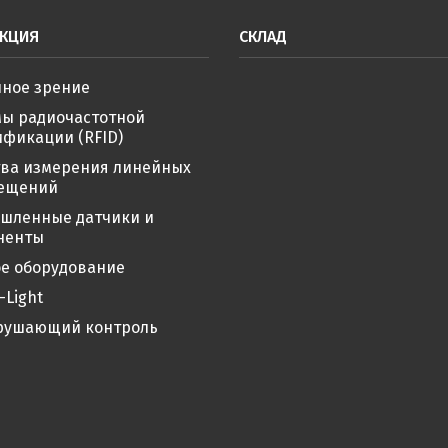
КЦИЯ
СКЛАД
ное зрение
мы радиочастотной
фикации (RFID)
тва измерения линейных
ещений
шленные датчики и
ненты
е оборудование
-Light
рушающий контроль