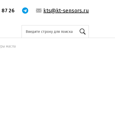
 87 26
kts@kt-sensors.ru
уры масла