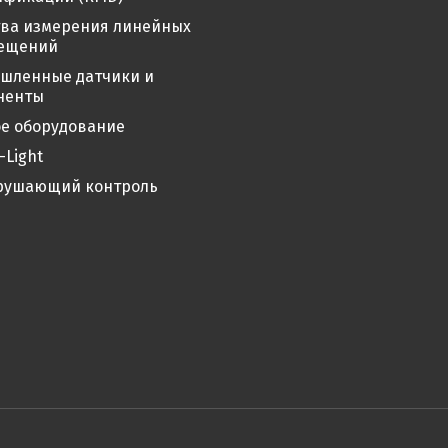
тва измерения линейных
ещений
шленные датчики и
ненты
е оборудование
-Light
рушающий контроль