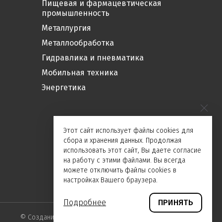
Пищевая и фармацевтическая
промышленность
Металлургия
Металлообработка
Гидравлика и пневматика
Мобильная техника
Энергетика
Этот сайт использует файлы cookies для
сбора и хранения данных. Продолжая
использовать этот сайт, Вы даете согласие
на работу с этими файлами. Вы всегда
можете отключить файлы cookies в
настройках Вашего браузера.
Подробнее
ПРИНЯТЬ
©
Создание сайта и дизайн «Инфодизайн»
2026