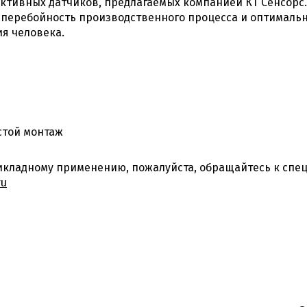
тивных датчиков, предлагаемых компанией КТ Сенсорс. 
есперебойность производственного процесса и оптимальн
ия человека.
стой монтаж
кладному применению, пожалуйста, обращайтесь к спец
ru