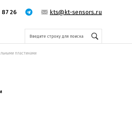
 87 26
kts@kt-sensors.ru
альными пластинами
и