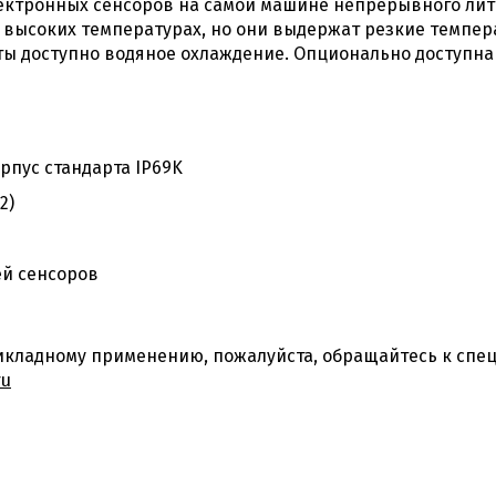
лектронных сенсоров на самой машине непрерывного лит
и высоких температурах, но они выдержат резкие темпе
иты доступно водяное охлаждение. Опционально доступн
рпус стандарта IP69K
2)
ей сенсоров
кладному применению, пожалуйста, обращайтесь к спец
ru