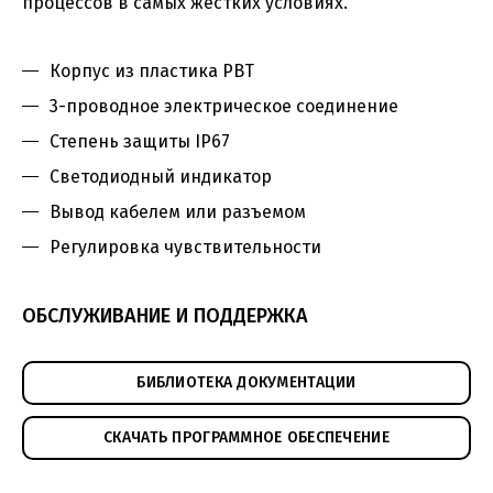
процессов в самых жестких условиях.
Корпус из пластика PBT
3-проводное электрическое соединение
Степень защиты IP67
Светодиодный индикатор
Вывод кабелем или разъемом
Регулировка чувствительности
Емкостный датчик KTSС–Q
(pdf, 132.37КБ)
Напряжение 10…30 В DC
ОБСЛУЖИВАНИЕ И ПОДДЕРЖКА
Номинальный ток <200мА
Температура окр. среды -25…+70 град. С,
Ном.
БИБЛИОТЕКА ДОКУМЕНТАЦИИ
Вых.
Частот
Модель
дистанция
Монтаж
сигнал
перекл
переключения
СКАЧАТЬ ПРОГРАММНОЕ ОБЕСПЕЧЕНИЕ
KTSС-