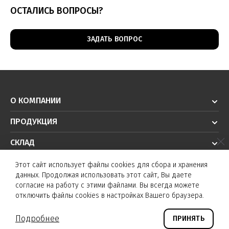
B08A-
8 мм
Не
NO
ОСТАЛИСЬ ВОПРОСЫ?
PQ07B-
30 Гц
заподлицо
PNP
OP1I-
C02
ЗАДАТЬ ВОПРОС
KTSС-
B08A-
Не
NO
PQ07B-
8 мм
30 Гц
заподлицо
NPN
ON1I-
О КОМПАНИИ
C02
KTSC-
ПРОДУКЦИЯ
B08A-
Не
NC
СКЛАД
PQ07B-
8 мм
30 Гц
заподлицо
PNP
CP1I-
РЕШЕНИЯ
Этот сайт использует файлы cookies для сбора и хранения
C02
данных. Продолжая использовать этот сайт, Вы даете
ТЕХПОДДЕРЖКА
KTSC-
согласие на работу с этими файлами. Вы всегда можете
отключить файлы cookies в настройках Вашего браузера.
B08A-
Не
NC
PQ07B-
8 мм
30 Гц
© K&T sensors 2026. Все права защищены.
заподлицо
NPN
Подробнее
ПРИНЯТЬ
CN1I-
©
Создание сайта и дизайн «Инфодизайн»
2026