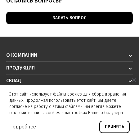
ОСТАЛИСЬ ВОПРОСЫ?
ЗАДАТЬ ВОПРОС
О КОМПАНИИ
ПРОДУКЦИЯ
СКЛАД
РЕШЕНИЯ
Этот сайт использует файлы cookies для сбора и хранения
данных. Продолжая использовать этот сайт, Вы даете
ТЕХПОДДЕРЖКА
согласие на работу с этими файлами. Вы всегда можете
отключить файлы cookies в настройках Вашего браузера.
© K&T sensors 2026. Все права защищены.
Подробнее
ПРИНЯТЬ
©
Создание сайта и дизайн «Инфодизайн»
2026