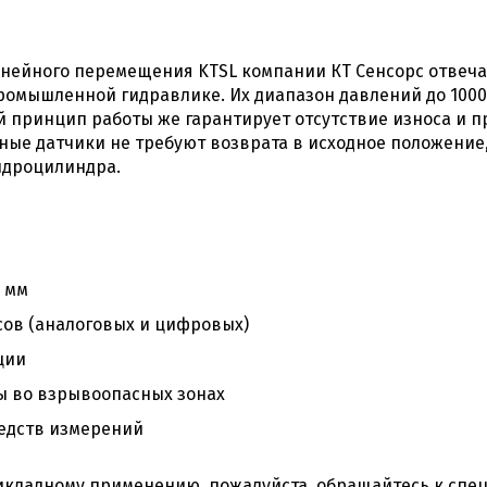
нейного перемещения KTSL компании КТ Сенсорс отвеча
ромышленной гидравлике. Их диапазон давлений до 1000
 принцип работы же гарантирует отсутствие износа и 
ые датчики не требуют возврата в исходное положение,
идроцилиндра.
0 мм
ов (аналоговых и цифровых)
ции
ы во взрывоопасных зонах
редств измерений
кладному применению, пожалуйста, обращайтесь к спец