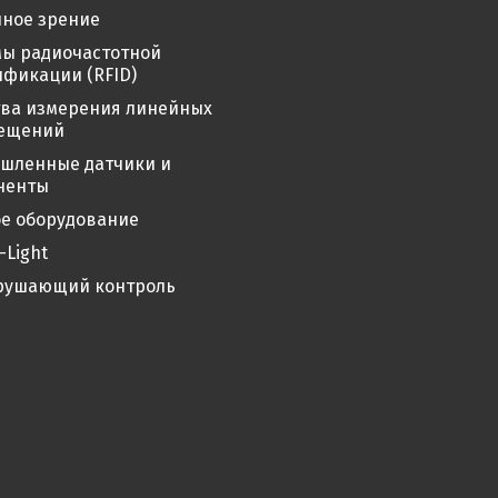
ное зрение
мы радиочастотной
фикации (RFID)
тва измерения линейных
ещений
шленные датчики и
ненты
е оборудование
-Light
рушающий контроль