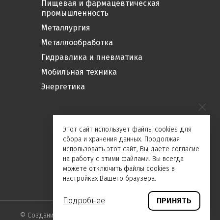
Пищевая и фармацевтическая
промышленность
Металлургия
Металлообработка
Гидравлика и пневматика
Мобильная техника
Энергетика
Этот сайт использует файлы cookies для
сбора и хранения данных. Продолжая
использовать этот сайт, Вы даете согласие
на работу с этими файлами. Вы всегда
можете отключить файлы cookies в
настройках Вашего браузера.
Подробнее
ПРИНЯТЬ
©
Создание сайта и дизайн «Инфодизайн»
2026