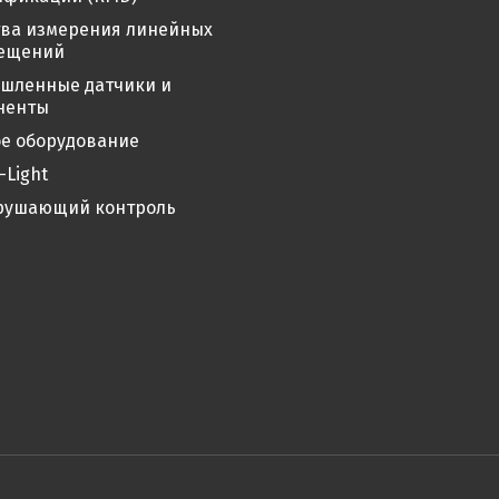
тва измерения линейных
ещений
шленные датчики и
ненты
е оборудование
-Light
рушающий контроль