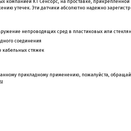
ых компанией КТ Сенсорс, на проставке, прикрепленной
ению утечек. Эти датчики абсолютно надежно зарегистр
аружение непроводящих сред в пластиковых или стекля
дного соединения
ю кабельных стяжек
анному прикладному применению, пожалуйста, обращайт
ru