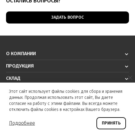
ОСТАЛИСЬ ВОПРОСЫ?
ЗАДАТЬ ВОПРОС
О КОМПАНИИ
ПРОДУКЦИЯ
СКЛАД
РЕШЕНИЯ
Этот сайт использует файлы cookies для сбора и хранения
данных. Продолжая использовать этот сайт, Вы даете
ТЕХПОДДЕРЖКА
согласие на работу с этими файлами. Вы всегда можете
отключить файлы cookies в настройках Вашего браузера.
© K&T sensors 2026. Все права защищены.
Подробнее
ПРИНЯТЬ
©
Создание сайта и дизайн «Инфодизайн»
2026