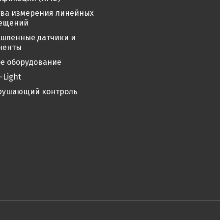
тва измерения линейных
ещений
шленные датчики и
ненты
е оборудование
-Light
рушающий контроль