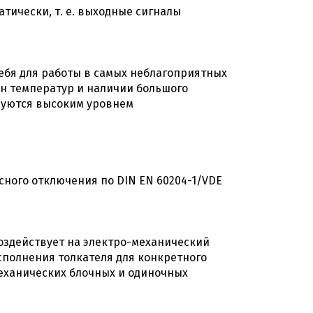
ически, т. е. выходные сигналы
бя для работы в самых неблагоприятных
ен температур и наличии большого
зуются высоким уровнем
ного отключения по DIN EN 60204-1/VDE
оздействует на электро-механический
полнения толкателя для конкретного
еханических блочных и одиночных
й выключатель BNS 100 BNS00JE
(pdf, 134.76КБ)