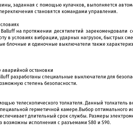
ны, заданная с помощью кулачков, выполняется автомат
 переключения становятся командами управления.
условиях
alluff на протяжении десятилетий зарекомендовали се
ту в условиях вибрации, ударных нагрузок, быстрых см
ные блочные и одиночные выключатели также характери
ае аварийной остановки
luff разработаны специальные выключатели для безопас
возможную степень безопасности.
ощью телескопического толкателя. Данный толкатель в
пециальной герметичной камере.Выбор оптимального ис
еспечивает длительный срок службы. Размеры электром
з возможны исполнения с разъемами S80 и S90.
ключатели BNS общий
Электромеханически