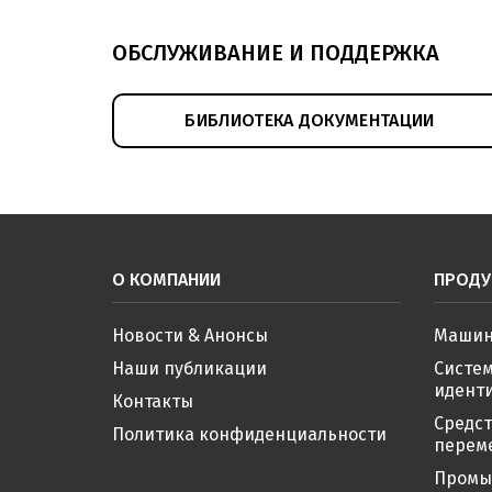
каталог
(pdf, 11.19МБ)
ОБСЛУЖИВАНИЕ И ПОДДЕРЖКА
Электромеханический выключатель BNS
Электромеханический выключатель BNS
БИБЛИОТЕКА ДОКУМЕНТАЦИИ
Электромеханический выключатель BNS
О КОМПАНИИ
ПРОДУ
Новости & Анонсы
Машин
Наши публикации
Систе
иденти
Контакты
Средс
Политика конфиденциальности
перем
Промы