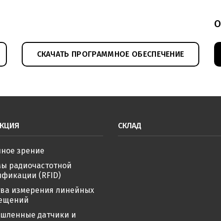
Эдектромеханически
 100 BNS00M0
(pdf, 195.1КБ)
О
Электромеханически
 100 BNS00KW
(pdf, 191.77КБ)
СКАЧАТЬ ПРОГРАММНОЕ ОБЕСПЕЧЕНИЕ
 100 BNS00KJ
(pdf, 135.74КБ)
КЦИЯ
СКЛАД
ное зрение
мы радиочастотной
фикации (RFID)
тва измерения линейных
ещений
шленные датчики и